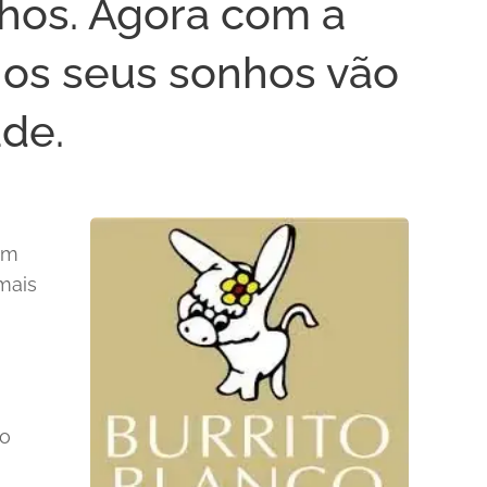
hos. Agora com a
 os seus sonhos vão
ade.
em
mais
vo