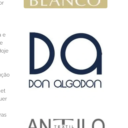
or
a e
de
Hoje
ução
net
uer
ras